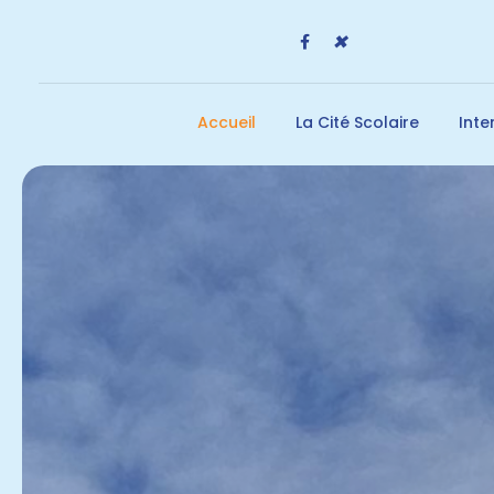
✖
Accueil
La Cité Scolaire
Int