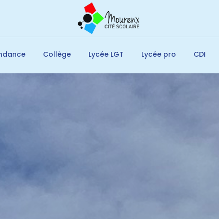
endance
Collège
Lycée LGT
Lycée pro
CDI