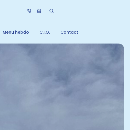
Menu hebdo
C.I.O.
Contact